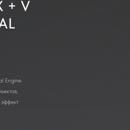
 + V
AL
l Engine.
ъектов,
 эффект