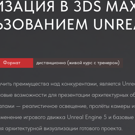
ЗАЦИЯ В 3DS MAX
ЬЗОВАНИЕМ UNRE
Формат
дистанционно (живой курс с тренером)
чить преимущества над конкурентами, является Unrea
овые возможности для презентации архитектурных об
иалами — реалистичное освещение, пролёты камеры и
именение игрового движка Unreal Engine 5 и базовые
 архитектурной визуализации готового проекта.